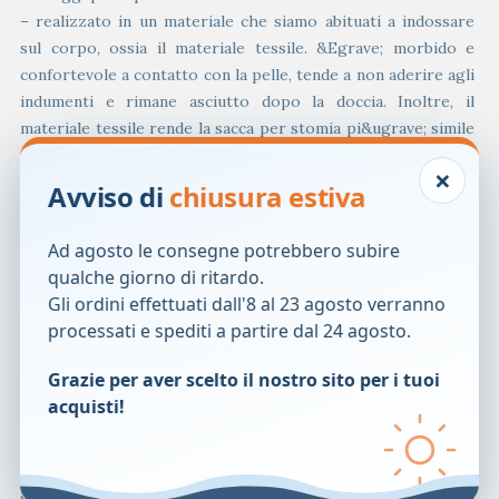
– realizzato in un materiale che siamo abituati a indossare
sul corpo, ossia il materiale tessile. &Egrave; morbido e
confortevole a contatto con la pelle, tende a non aderire agli
indumenti e rimane asciutto dopo la doccia. Inoltre, il
materiale tessile rende la sacca per stomia pi&ugrave; simile
a un capo di abbigliamento che a un dispositivo medico;
×
– il colore di SenSura Mio Convex &egrave; stato scelto tra
Avviso di
chiusura estiva
centinaia di colori per trovare esattamente la
tonalit&agrave; giusta per la massima discrezione sotto
Ad agosto le consegne potrebbero subire
indumenti di qualsiasi colore,&ndash; incluso il bianco;
qualche giorno di ritardo.
– non tenta di imitare il corpo. Si tratta di un prodotto
Gli ordini effettuati dall'8 al 23 agosto verranno
naturale, un accessorio personale che ottimizza la
processati e spediti a partire dal 24 agosto.
discrezione in modo da potersi sentire sempre sicuri.
Grazie per aver scelto il nostro sito per i tuoi
La funzione del pre-filtro &egrave; di proteggere la
acquisti!
membrana in carbone attivo, trattandosi di due parti molto
sensibili al contatto con le feci. In questo modo, il filtro
circolare si intasa con minore frequenza, consentendo
all&rsquo;aria di defluire pi&ugrave; a lungo attraverso il