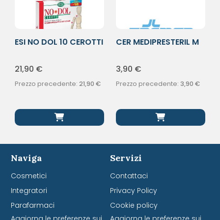
ESI NO DOL 10 CEROTTI
CER MEDIPRESTERIL M
RESIST 7X2
21,90
€
3,90
€
Prezzo precedente:
21,90
€
Prezzo precedente:
3,90
€
Naviga
Servizi
Cosmetici
Contattaci
Integratori
Privacy Policy
Parafarmaci
Cookie policy
Aggiorna le preferenze sui
Aggiorna le preferenze sui