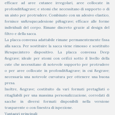
efficace ad aree cutanee irregolari, aree collocate in
profondit&agrave; e stomi che necessitano di supporto o di
un aiuto per protrudere. Combinato con un adesivo elastico,
fornisce un&rsquo;adesione pi&ugrave; efficace alle forme
individuali del corpo. Rimane discreto grazie al design del
filtro e della sacca.
La placca convessa adattabile rimane permanentemente fissa
alla sacca. Per sostituire la sacca viene rimosso e sostituito
l&rsquo;intero dispositivo. La placca convessa Deep
&egrave; ideale per stomi con orifizi sotto il livello della
cute che necessitano di notevole supporto per protrudere
o per aree collocate in profondit&agrave; in cui &egrave;
necessaria una notevole curvatura per ottenere una buona
presa.
Inoltre, &egrave; costituito da vari formati pretagliati o
ritagliabili per una massima personalizzazione, corredati di
sacche in diversi formati disponibili nella versione
trasparente o con finestra di ispezione.
Vantaggi principali: