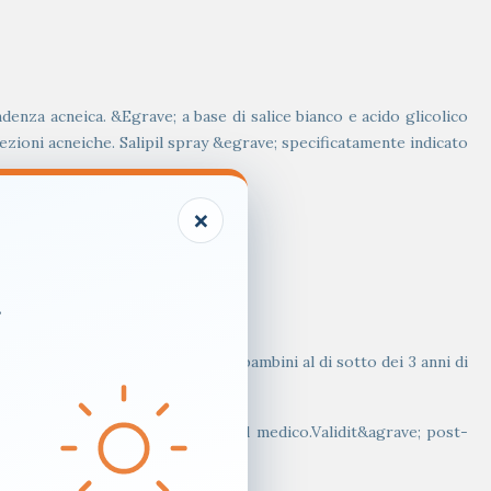
enza acneica. &Egrave; a base di salice bianco e acido glicolico
zioni acneiche. Salipil spray &egrave; specificatamente indicato
×
es/zinc ferment.
.
te con acqua. Non utilizzare in bambini al di sotto dei 3 anni di
odi prolungati senza consultare il medico.Validit&agrave; post-