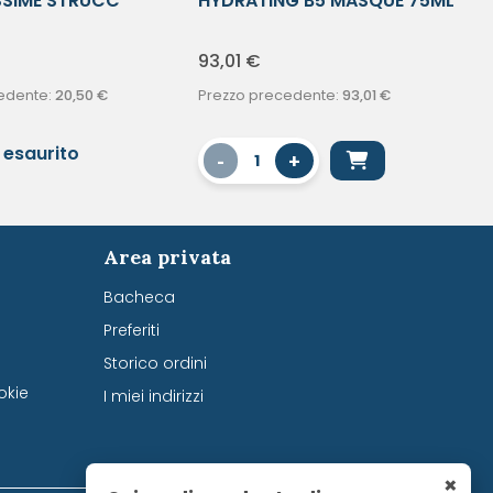
SSIME STRUCC
HYDRATING B5 MASQUE 75ML
93,01
€
edente:
20,50
€
Prezzo precedente:
93,01
€
 esaurito
-
+
1
Area privata
Bacheca
Preferiti
Storico ordini
okie
I miei indirizzi
×