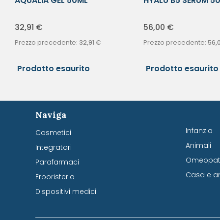
AQUALIA GEL 50ML
HYALU B5 SERUM 5
32,91
€
56,00
€
Prezzo precedente:
32,91
€
Prezzo precedente:
56,
Prodotto esaurito
Prodotto esaurito
Naviga
Infanzia
Cosmetici
Animali
Integratori
Omeopati
Parafarmaci
Casa e a
Erboristeria
Dispositivi medici