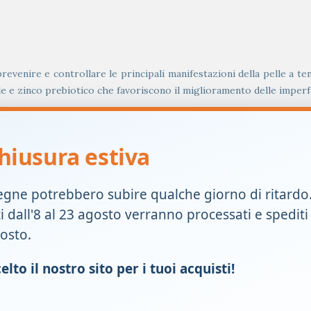
enire e controllare le principali manifestazioni della pelle a tend
de e zinco prebiotico che favoriscono il miglioramento delle imperfe
.
hiusura estiva
taine, glycolic acid, butylene glycol, sodium hydroxide, saccharomyc
egne potrebbero subire qualche giorno di ritardo
ti dall'8 al 23 agosto verranno processati e spediti
i occhi. In caso di contatto con gli occhi, sciacquare abbondantemen
gosto.
lto il nostro sito per i tuoi acquisti!
dico in caso di gravidanza e allattamento. Non utilizzare per peri