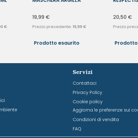
0ML
MASCHERA ARGILLA
RESPECTI
PURIFICANTE
OCCHI BIF
19,99
€
20,50
€
00
€
Prezzo precedente:
19,99
€
Prezzo prec
Prodotto esaurito
Prodotto
Servizi
Contattaci
Privacy Policy
ci
Cookie policy
mbiente
Aggiorna le preferenze sui co
Condizioni di vendita
FAQ