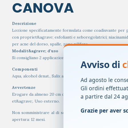
CANOVA
Descrizione
Lozione specificatamente formulata come coadiuvante per prev
con propriet&agrave; esfolianti e seboregolatrici; niacinami
per acne del dorso, spalle, zone pilifere.
Modalit&agrave; d’uso
Si consigliano 2 applicazioni giornaliere su pelle ben detersa
Avviso di
c
Componenti
Aqua, alcohol denat., Salix alba bark extract, niacinamide, be
Ad agosto le cons
Gli ordini effettua
Avvertenze
Erogare da almeno 20 cm dal corpo. Evitare il contatto con gl
a partire dal 24 a
et&agrave;. Uso esterno.
Grazie per aver sce
Non somministrare al di sotto dei 12 anni. Consultare il me
apertura: 12 mesi.