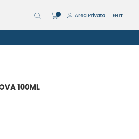
Area Privata
0
EN
IT
NOVA 100ML