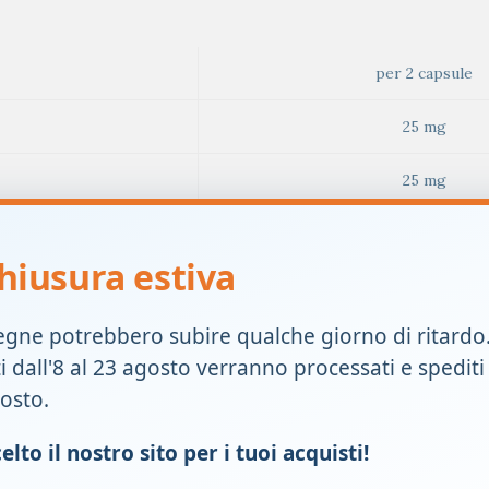
per 2 capsule
25 mg
25 mg
45 mg
hiusura estiva
9,5 mg
egne potrebbero subire qualche giorno di ritardo
18 mg
ti dall'8 al 23 agosto verranno processati e spediti
33 mcg
gosto.
400 mcg
lto il nostro sito per i tuoi acquisti!