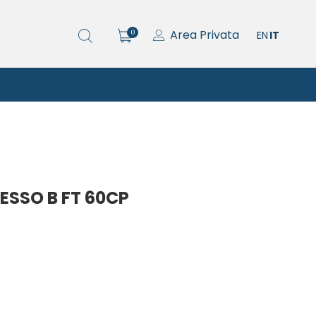
Area Privata
0
EN
IT
ESSO B FT 60CP