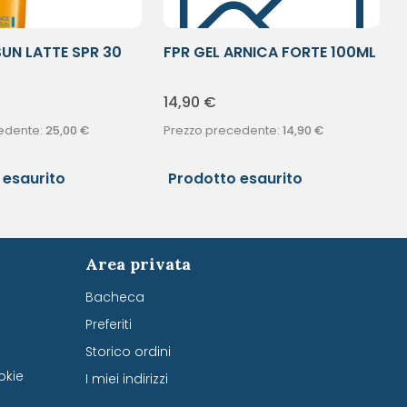
UN LATTE SPR 30
FPR GEL ARNICA FORTE 100ML
14,90
€
edente:
25,00
€
Prezzo precedente:
14,90
€
 esaurito
Prodotto esaurito
Area privata
Bacheca
Preferiti
Storico ordini
okie
I miei indirizzi