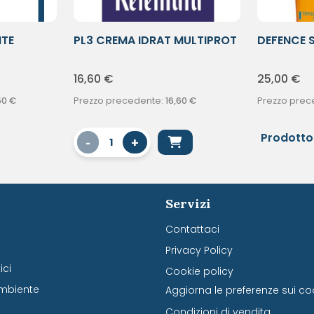
NTE
PL3 CREMA IDRAT MULTIPROT
DEFENCE S
CRP
P/ALT
16,60
€
25,00
€
50
€
Prezzo precedente:
16,60
€
Prezzo prec
Prodotto
-
+
1
Servizi
Contattaci
Privacy Policy
ci
Cookie policy
mbiente
Aggiorna le preferenze sui co
Condizioni di vendita