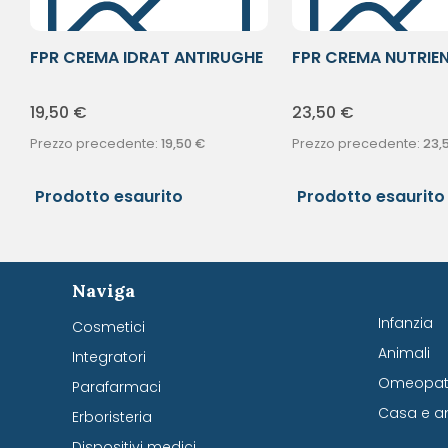
FPR CREMA IDRAT ANTIRUGHE
FPR CREMA NUTRIE
50ML
FILLER50ML
19,50
€
23,50
€
Prezzo precedente:
19,50
€
Prezzo precedente:
23,
Prodotto esaurito
Prodotto esaurito
Naviga
Infanzia
Cosmetici
Animali
Integratori
Omeopati
Parafarmaci
Casa e a
Erboristeria
Dispositivi medici