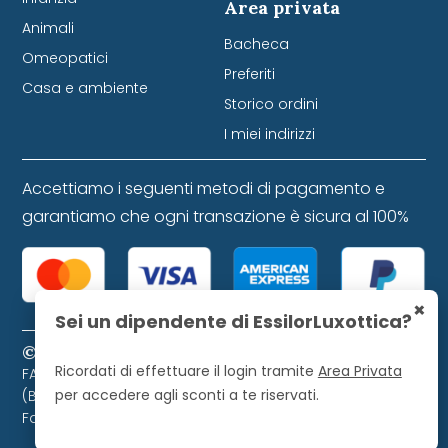
Area privata
Animali
Bacheca
Omeopatici
Preferiti
Casa e ambiente
Storico ordini
I miei indirizzi
Accettiamo i seguenti metodi di pagamento e
garantiamo che ogni transazione è sicura al 100%
×
Sei un dipendente di EssilorLuxottica?
© 2024 Farmacia Favretti S.r.l. P. IVA 01271120253
Ricordati di effettuare il login tramite
Area Privata
FARMACIA FAVRETTI S.R.L. Piazza Libertà, 9 - 32021 Agordo
per accedere agli sconti a te riservati.
(BL). Farmacista direttore iscritto all'Ordine dei
Farmacisti di Belluno, numero 728.