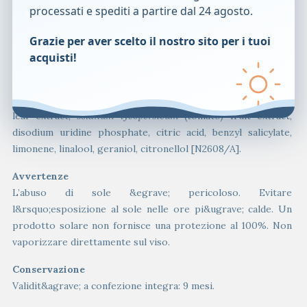
annuus
(sunflower) seed oil,
macadamia integrifolia
seed oil,
processati e spediti a partire dal 24 agosto.
methylheptyl isostearate, bis-ethylhexyloxyphenol
methoxyphenyl triazine, phenyl trimethicone,
Grazie per aver scelto il nostro sito per i tuoi
parfum/fragrance,
butyrospermum parkii
(shea) butter,
acquisti!
tocopherol, tocopheryl acetate,
eichhornia crassipes
extract,
ethyl ferulate, polyglyceryl-5 trioleate, aqua/water,
fagraea
berteroana
flower extract,
rosmarinus officinalis
(rosemary)
leaf extract,
solanum lycopersicum
(tomato) fruit extract,
disodium uridine phosphate, citric acid, benzyl salicylate,
limonene, linalool, geraniol, citronellol [N2608/A].
Avvertenze
L’abuso di sole &egrave; pericoloso. Evitare
l&rsquo;esposizione al sole nelle ore pi&ugrave; calde. Un
prodotto solare non fornisce una protezione al 100%. Non
vaporizzare direttamente sul viso.
Conservazione
Validit&agrave; a confezione integra: 9 mesi.