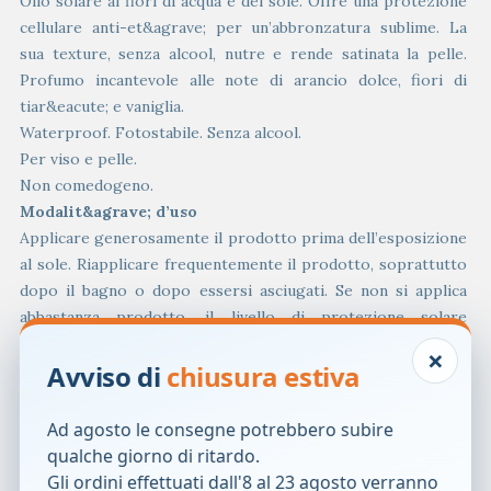
Olio solare ai fiori di acqua e del sole. Offre una protezione
cellulare anti-et&agrave; per un’abbronzatura sublime. La
sua texture, senza alcool, nutre e rende satinata la pelle.
Profumo incantevole alle note di arancio dolce, fiori di
tiar&eacute; e vaniglia.
Waterproof. Fotostabile. Senza alcool.
Per viso e pelle.
Non comedogeno.
Modalit&agrave; d’uso
Applicare generosamente il prodotto prima dell’esposizione
al sole. Riapplicare frequentemente il prodotto, soprattutto
dopo il bagno o dopo essersi asciugati. Se non si applica
abbastanza prodotto, il livello di protezione solare
sar&agrave; notevolmente ridotto.
×
Avviso di
chiusura estiva
Componenti
Coco-caprylate/caprate, C12-15 alkyl benzoate, dibutyl
Ad agosto le consegne potrebbero subire
adipate, diethylamino hydroxybenzoyl hexyl benzoate,
qualche giorno di ritardo.
diethylhexyl succinate, ethylhexyl triazone,
helianthus
Gli ordini effettuati dall'8 al 23 agosto verranno