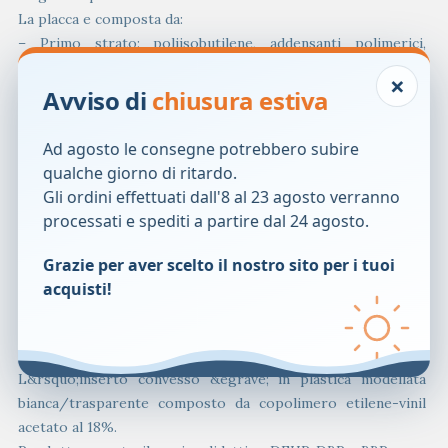
La placca e composta da:
– Primo strato: poliisobutilene, addensanti polimerici,
stirene isoprene stirene, polietilene.
×
– Secondo strato: poliisobutilene, pectina, carbossimetil-
Avviso di
chiusura estiva
cellulosa, stirene isoprene stirene, polietilene.
– Pellicola di protezione trasparente e scrivibile in
Ad agosto le consegne potrebbero subire
poliestere
qualche giorno di ritardo.
La sacca e composta da:
Gli ordini effettuati dall'8 al 23 agosto verranno
– Rivestimento in T.N.T. idrorepellente in PE
processati e spediti a partire dal 24 agosto.
– Film plastico multistrato: EVA/PVDC/EVA-anti-rumore e
anti-odore.
Grazie per aver scelto il nostro sito per i tuoi
Il filtro e cosi composto nelle sue parti:
acquisti!
– Carbone attivo + attivatori della funzione deodorante con
superficie attiva
– Membrana medicale
L&rsquo;inserto convesso &egrave; in plastica modellata
bianca/trasparente composto da copolimero etilene-vinil
acetato al 18%.