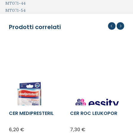
MT071-44
MT071-54
Prodotti correlati
CER MEDIPRESTERIL
CER ROC LEUKOPOR
STR DEL 50X6
2,5X500CM
6,20
€
7,30
€