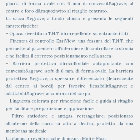
placca, di forma ovale con 6 mm di convessit&agrave; al
centro e foro d&rsquo;invito al ritaglio centrato.
La sacca &egrave; a fondo chiuso e presenta le seguenti
caratteristiche:
– Opaca: rivestita in T.N.T. idrorepellente su entrambi i lati
– Finestra di controllo EasiView.: una fessura del T.N.T. che
permette al paziente o all’infermiere di controllare la stomia
e ne facilita il corretto posizionamento nella sacca
– Barriera protettiva idrocolloidale autoportante con
convessit&agrave; soft di 6 mm, di forma ovale. La barriera
protettiva &egrave; a spessore differenziato (decrescente
dal centro ai bordi) per favorire flessibilit&agrave; e
adattabilit&agrave; ai contorni del corpo
– Linguetta colorata per rimozione facile e guida al ritaglio
per facilitare preparazione e applicazione
– Filtro antiodore e antigas, rettangolare, posizionato
all’interno della sacca in alto a destra, protetto da una
membrana medicale
La gamma prevede sacche di misura Midi e Maxi