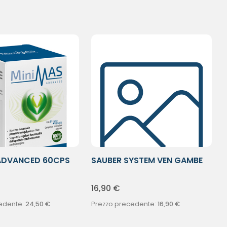
ADVANCED 60CPS
SAUBER SYSTEM VEN GAMBE
30STIC
16,90
€
edente:
24,50
€
Prezzo precedente:
16,90
€