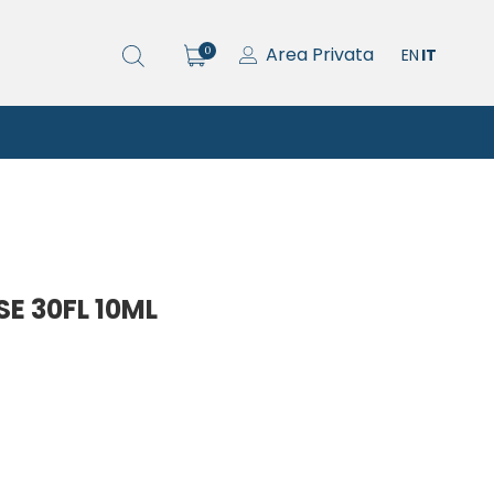
Area Privata
0
EN
IT
E 30FL 10ML