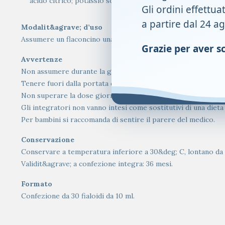
acido citrico; potassio sorbato; metilparaidrossibenzoato.
Gli ordini effettua
a partire dal 24 a
Modalit&agrave; d’uso
Assumere un flaconcino una volta al giorno.
Grazie per aver sce
Avvertenze
Non assumere durante la gravidanza e l&rsquo;allattamento.
Tenere fuori dalla portata dei bambini al di sotto dei 3 anni.
Non superare la dose giornaliera consigliata.
Gli integratori non vanno intesi come sostitutivi di una dieta 
Per bambini si raccomanda di sentire il parere del medico.
Conservazione
Conservare a temperatura inferiore a 30&deg; C, lontano da f
Validit&agrave; a confezione integra: 36 mesi.
Formato
Confezione da 30 fialoidi da 10 ml.