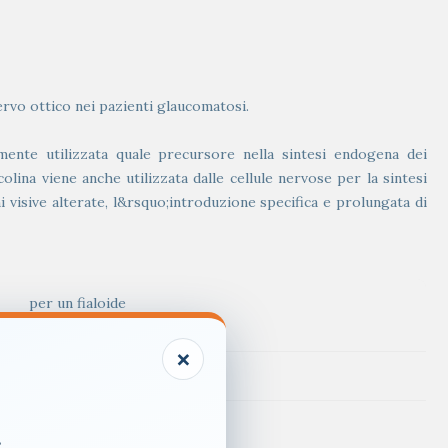
ervo ottico nei pazienti glaucomatosi.
mente utilizzata quale precursore nella sintesi endogena dei
olina viene anche utilizzata dalle cellule nervose per la sintesi
i visive alterate, l&rsquo;introduzione specifica e prolungata di
per un fialoide
(10 ml)
×
500 mg
.