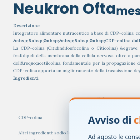
Neukron Ofta
me
Descrizione
Integratore alimentare nutraceutico a base di CDP-colina; co
&nbsp;&nbsp;&nbsp;&nbsp;&nbsp;&nbsp;CDP-colina dalla
La CDP-colina (Citidindifosfocolina o Citicolina) &egrave
fosfolipidi della membrana della cellula nervosa, oltre a par
dell&rsquo;acetilcolina, fondamentale per la propagazione dei
CDP-colina apporta un miglioramento della trasmissione degli 
Ingredienti
&nbsp;
Avviso di
c
CDP-colina
Altri ingredienti: sodio lattato; acqua osmotizzata; fruttos
Ad agosto le cons