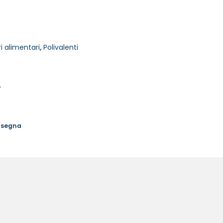
i alimentari
,
Polivalenti
%
onsegna