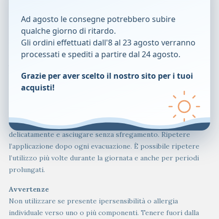
cocoil-glutammato sodico e bisodico.
Ad agosto le consegne potrebbero subire
Contiene inoltre: acqua deionizzata, acido lattico, glicerina,
qualche giorno di ritardo.
trigliceride caprilico/caprico, gliceril stearato citrato, alcool
Gli ordini effettuati dall'8 al 23 agosto verranno
cetilstearilico, stearoil glutamato sodico, stearato di
processati e spediti a partire dal 24 agosto.
glicerile, gomma xanthan, carragenine, tocoferolo, sodio
benzoato, potassio sorbato, alcool benzilico.
Grazie per aver scelto il nostro sito per i tuoi
*Ingrediente da Agricoltura Biologica.
acquisti!
Modalità d’uso
Applicare il prodotto sulle parti da detergere lasciandolo
agire per alcuni secondi prima del risciacquo. Risciacquare
delicatamente e asciugare senza sfregamento. Ripetere
l’applicazione dopo ogni evacuazione. È possibile ripetere
l’utilizzo più volte durante la giornata e anche per periodi
prolungati.
Avvertenze
Non utilizzare se presente ipersensibilità o allergia
individuale verso uno o più componenti. Tenere fuori dalla