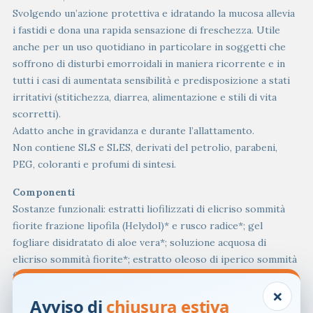
Svolgendo un’azione protettiva e idratando la mucosa allevia
i fastidi e dona una rapida sensazione di freschezza. Utile
anche per un uso quotidiano in particolare in soggetti che
soffrono di disturbi emorroidali in maniera ricorrente e in
tutti i casi di aumentata sensibilità e predisposizione a stati
irritativi (stitichezza, diarrea, alimentazione e stili di vita
scorretti).
Adatto anche in gravidanza e durante l’allattamento.
Non contiene SLS e SLES, derivati del petrolio, parabeni,
PEG, coloranti e profumi di sintesi.
Componenti
Sostanze funzionali: estratti liofilizzati di elicriso sommità
fiorite frazione lipofila (Helydol)* e rusco radice*; gel
fogliare disidratato di aloe vera*; soluzione acquosa di
elicriso sommità fiorite*; estratto oleoso di iperico sommità
fiorite*; olio di jojoba*; burro di karité*; olio di girasole*; oli
×
essenziali di melaleuca e timo rosso. Base lavante: costituita
Avviso di
chiusura estiva
da tensioattivi di origine vegetale, quali coco glucoside e