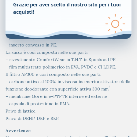
Composizione
Grazie per aver scelto il nostro sito per i tuoi
La placca è così composta nelle sue parti:
acquisti!
– idrocolloide CeraPlus: PIB, CMC, Pectina, Gelatina e
Ceramidi realizzato con Tecnologia Remois
– supporto in EMA
– pellicola di protezione scrivibile in PE
– inserto convesso in PE.
La sacca è così composta nelle sue parti:
– rivestimento ComfortWear in T.N.T. in Spunbond PE
– film multistrato polimerico in EVA, PVDC e Cl LDPE.
Il filtro AF300 è così composto nelle sue parti:
– carbone attivo al 100% in viscosa incenerita attivatori della
2
funzione deodorante con superficie attiva 300 mm
– membrane Gore in e-PTFTE interne ed esterne
– capsula di protezione in EMA.
Privo di lattice.
Privo di DEHP, DBP e BBP.
Avvertenze