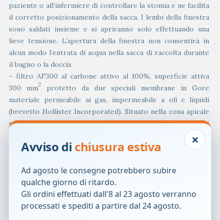
paziente o all’infermiere di controllare la stomia e ne facilita
il corretto posizionamento della sacca. I lembi della finestra
sono saldati insieme e si apriranno solo effettuando una
lieve tensione. L’apertura della finestra non consentirà in
alcun modo l’entrata di acqua nella sacca di raccolta durante
il bagno o la doccia
– filtro AF300 al carbone attivo al 100%, superficie attiva
2
300 mm
protetto da due speciali membrane in Gore
materiale permeabile ai gas, impermeabile a oli e liquidi
(brevetto Hollister Incorporated). Situato nella zona apicale
per consentire pieno utilizzo della sacca, previene i
×
rigonfiamenti impedisce le perdite, non necessita di copri
Avviso di
chiusura estiva
filtro rettangolare
– flangia per cintura, elastica, ad aggancio facilitato, abbina il
Ad agosto le consegne potrebbero subire
massimo comfort ad una maggiore sicurezza.
qualche giorno di ritardo.
Modalità d’uso
Gli ordini effettuati dall'8 al 23 agosto verranno
Si consiglia di tenere in sede la sacca da 12 a 48 ore.
processati e spediti a partire dal 24 agosto.