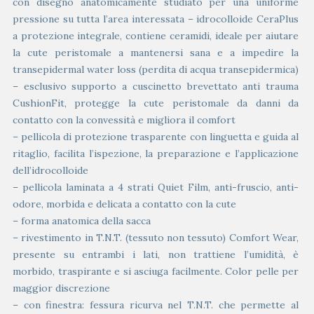
con disegno anatomicamente studiato per una uniforme
pressione su tutta l’area interessata – idrocolloide CeraPlus
a protezione integrale, contiene ceramidi, ideale per aiutare
la cute peristomale a mantenersi sana e a impedire la
transepidermal water loss (perdita di acqua transepidermica)
– esclusivo supporto a cuscinetto brevettato anti trauma
CushionFit, protegge la cute peristomale da danni da
contatto con la convessità e migliora il comfort
– pellicola di protezione trasparente con linguetta e guida al
ritaglio, facilita l’ispezione, la preparazione e l’applicazione
dell’idrocolloide
– pellicola laminata a 4 strati Quiet Film, anti-fruscio, anti-
odore, morbida e delicata a contatto con la cute
– forma anatomica della sacca
– rivestimento in T.N.T. (tessuto non tessuto) Comfort Wear,
presente su entrambi i lati, non trattiene l’umidità, è
morbido, traspirante e si asciuga facilmente. Color pelle per
maggior discrezione
– con finestra: fessura ricurva nel T.N.T. che permette al