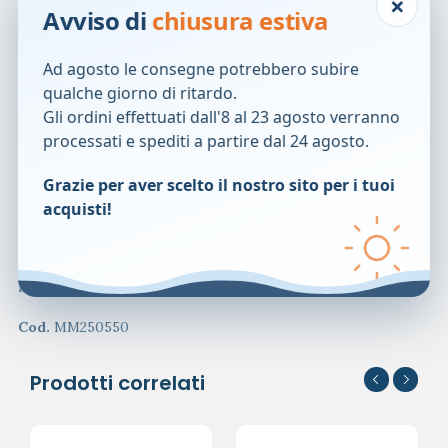
×
Avviso di
chiusura estiva
USO TOPICO
Come supporto sintomatico di lievi ferite,
scottature,eczema, psioriasi e irritazioni.
Ad agosto le consegne potrebbero subire
Come supporto per problemi cutanei, ferite, graffi, lividi,
qualche giorno di ritardo.
tagli, abrasioni.
Gli ordini effettuati dall'8 al 23 agosto verranno
Pu&ograve; esser associato a trattamenti per cicatrici,
processati e spediti a partire dal 24 agosto.
dermatiti e piccole ustioni (anche solari).
Grazie per aver scelto il nostro sito per i tuoi
Ingredienti
acquisti!
Miele di manuka 100% naturale.
Formato
Barattolo da 250 g.
Cod.
MM250550
Prodotti correlati