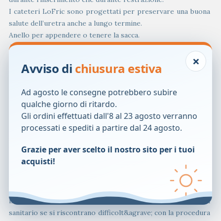
I cateteri LoFric sono progettati per preservare una buona
salute dell’uretra anche a lungo termine.
Anello per appendere o tenere la sacca.
Area adesiva posteriore per appendere la confezione.
×
Pu&ograve; essere collegato a una sacca standard per la
Avviso di
chiusura estiva
raccolta dell&rsquo;urina o al tubo di prolunga standard.
Fori lisci.
Ad agosto le consegne potrebbero subire
Fabbricato senza PVC, ftalati e lattice. Disponibile in due
qualche giorno di ritardo.
varianti di punta del catetere: conica (Tiemann) e
Gli ordini effettuati dall'8 al 23 agosto verranno
arrotondata (Nelaton).
processati e spediti a partire dal 24 agosto.
Disponibile per adulti, adolescenti, bambini e lattanti.
Dimensioni: 15 cm, 20 cm e 40 cm.
Grazie per aver scelto il nostro sito per i tuoi
Avvertenze
acquisti!
I cateteri LoFric devono essere prescritti da un
professionista sanitario, selezionando il tipo e le dimensioni
del catetere pi&ugrave; adatti in base alle esigenze
individuali della paziente. Consultare il professionista
sanitario se si riscontrano difficolt&agrave; con la procedura