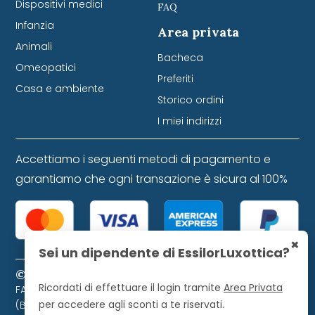
Dispositivi medici
FAQ
Infanzia
Area privata
Animali
Bacheca
Omeopatici
Preferiti
Casa e ambiente
Storico ordini
I miei indirizzi
Accettiamo i seguenti metodi di pagamento e
garantiamo che ogni transazione è sicura al 100%
×
Sei un dipendente di EssilorLuxottica?
© 2024 Farmacia Favretti S.r.l. P. IVA 01271120253
Ricordati di effettuare il login tramite
Area Privata
FARMACIA FAVRETTI S.R.L. Piazza Libertà, 9 - 32021 Agordo
per accedere agli sconti a te riservati.
(BL). Farmacista direttore iscritto all'Ordine dei