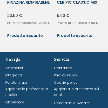
RINAZINA RESPIRABENE
CER PIC CLASSIC MIX
CER EXF30
20PZ
23,50
€
5,00
€
Prezzo precedente:
23,50
€
Prezzo precedente:
5,00
€
Prodotto esaurito
Prodotto esaurito
Naviga
Servizi
Cosmetici
Contattaci
Integratori
Privacy Policy
Parafarmaci
Cookie policy
Aggiorna le preferenze sui
Aggiorna le preferenze sui
cookie
cookie
Erboristeria
Condizioni di vendita