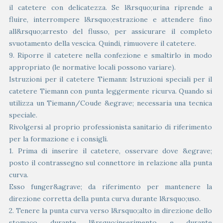
il catetere con delicatezza. Se l&rsquo;urina riprende a
fluire, interrompere l&rsquo;estrazione e attendere fino
all&rsquo;arresto del flusso, per assicurare il completo
svuotamento della vescica. Quindi, rimuovere il catetere.
9. Riporre il catetere nella confezione e smaltirlo in modo
appropriato (le normative locali possono variare).
Istruzioni per il catetere Tiemann: Istruzioni speciali per il
catetere Tiemann con punta leggermente ricurva. Quando si
utilizza un Tiemann/Coude &egrave; necessaria una tecnica
speciale.
Rivolgersi al proprio professionista sanitario di riferimento
per la formazione e i consigli.
1. Prima di inserire il catetere, osservare dove &egrave;
posto il contrassegno sul connettore in relazione alla punta
curva.
Esso funger&agrave; da riferimento per mantenere la
direzione corretta della punta curva durante l&rsquo;uso.
2. Tenere la punta curva verso l&rsquo;alto in direzione dello
stomaco durante l&rsquo;inserimento e durante