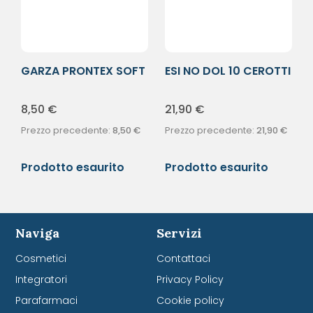
GARZA PRONTEX SOFT
ESI NO DOL 10 CEROTTI
10X25CM 2PZ
8,50
€
21,90
€
Prezzo precedente:
8,50
€
Prezzo precedente:
21,90
€
Prodotto esaurito
Prodotto esaurito
Naviga
Servizi
Cosmetici
Contattaci
Integratori
Privacy Policy
Parafarmaci
Cookie policy