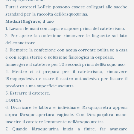
Tutti i cateteri LoFric possono essere collegati alle sacche
standard per la raccolta dell&rsquo;urina.
Modalit&agrave; d’uso
1. Lavarsi le mani con acqua e sapone prima del cateterismo.
2. Per aprire la confezione rimuovere le linguette sul lato
del connettore.
3. Riempire la confezione con acqua corrente pulita se a casa
e con acqua sterile o soluzione fisiologica in ospedale.
Immergere il catetere per 30 secondi prima dell&rsquo;uso.
4. Mentre ci si prepara per il cateterismo, rimuovere
l&rsquo;adesivo e usare il nastro autoadesivo per fissare il
prodotto a una superficie asciutta.
5. Estrarre il catetere.
DONNA
6. Divaricare le labbra e individuare l&rsquo;uretra appena
sopra l&rsquo;apertura vaginale. Con l&rsquo;altra mano,
inserire il catetere lentamente nell&rsquo;uretra.
7. Quando l&rsquo;urina inizia a fluire, far avanzare