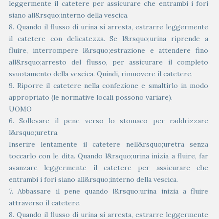
leggermente il catetere per assicurare che entrambi i fori
siano all&rsquo;interno della vescica.
8. Quando il flusso di urina si arresta, estrarre leggermente
il catetere con delicatezza. Se l&rsquo;urina riprende a
fluire, interrompere l&rsquo;estrazione e attendere fino
all&rsquo;arresto del flusso, per assicurare il completo
svuotamento della vescica. Quindi, rimuovere il catetere.
9. Riporre il catetere nella confezione e smaltirlo in modo
appropriato (le normative locali possono variare).
UOMO
6. Sollevare il pene verso lo stomaco per raddrizzare
l&rsquo;uretra.
Inserire lentamente il catetere nell&rsquo;uretra senza
toccarlo con le dita. Quando l&rsquo;urina inizia a fluire, far
avanzare leggermente il catetere per assicurare che
entrambi i fori siano all&rsquo;interno della vescica.
7. Abbassare il pene quando l&rsquo;urina inizia a fluire
attraverso il catetere.
8. Quando il flusso di urina si arresta, estrarre leggermente