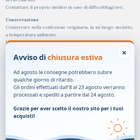
Contattare il proprio medico in caso di difficolt&agrave;.
Conservazione
Conservare nella confezione originaria, in un luogo asciutto,
a temperatura ambiente.
Utilizzare prima della data di scadenza riportata sulla
×
confezione.
Avviso di
chiusura estiva
Validit&agrave; confezionamento integro: 42 mesi.
Formato
Ad agosto le consegne potrebbero subire
Scatola contenente 30 cateteri. Ogni catetere &egrave;
qualche giorno di ritardo.
confezionato in blister singolo costituito da carta
Gli ordini effettuati dall'8 al 23 agosto verranno
plastificata, film di polipropilene (PP) e polietilene (PE).
processati e spediti a partire dal 24 agosto.
Grazie per aver scelto il nostro sito per i tuoi
Codice
Punta
Lunghezza
Misura
acquisti!
prodotto
LoFric
4010630
20 cm
CH06
Bambino