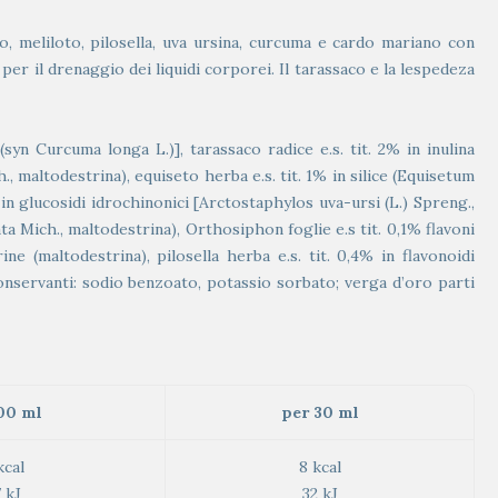
to, meliloto, pilosella, uva ursina, curcuma e cardo mariano con
ili per il drenaggio dei liquidi corporei. Il tarassaco e la lespedeza
yn Curcuma longa L.)], tarassaco radice e.s. tit. 2% in inulina
, maltodestrina), equiseto herba e.s. tit. 1% in silice (Equisetum
% in glucosidi idrochinonici [Arctostaphylos uva-ursi (L.) Spreng.,
ta Mich., maltodestrina), Orthosiphon foglie e.s tit. 0,1% flavoni
e (maltodestrina), pilosella herba e.s. tit. 0,4% in flavonoidi
 conservanti: sodio benzoato, potassio sorbato; verga d’oro parti
00 ml
per 30 ml
kcal
8 kcal
 kJ
32 kJ