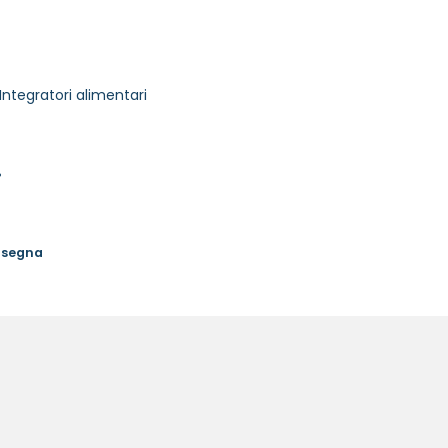
Integratori alimentari
%
onsegna