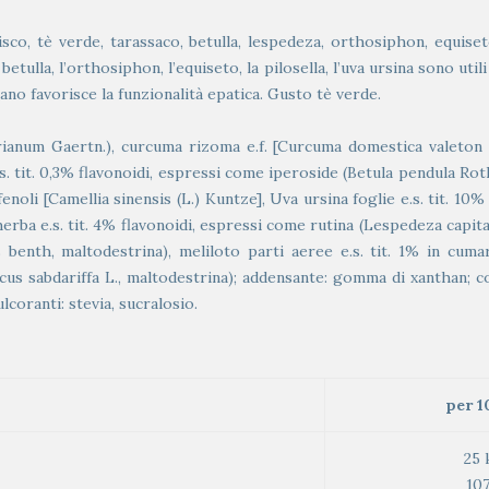
isco, tè verde, tarassaco, betulla, lespedeza, orthosiphon, equise
la betulla, l’orthosiphon, l’equiseto, la pilosella, l’uva ursina sono ut
iano favorisce la funzionalità epatica. Gusto tè verde.
rianum Gaertn.), curcuma rizoma e.f. [Curcuma domestica valeton (s
s. tit. 0,3% flavonoidi, espressi come iperoside (Betula pendula Roth.
ifenoli [Camellia sinensis (L.) Kuntze], Uva ursina foglie e.s. tit. 10
herba e.s. tit. 4% flavonoidi, espressi come rutina (Lespedeza capita
benth, maltodestrina), meliloto parti aeree e.s. tit. 1% in cumarin
ibiscus sabdariffa L., maltodestrina); addensante: gomma di xanthan;
lcoranti: stevia, sucralosio.
per 1
25 
107