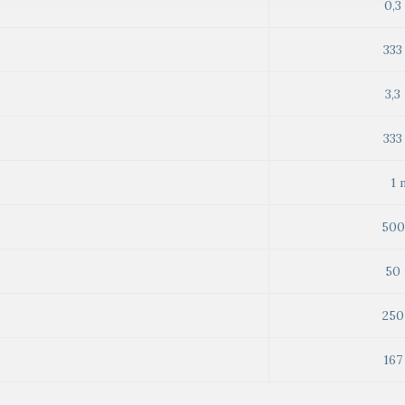
0,3
333
3,3
333
1 
500
50
250
167