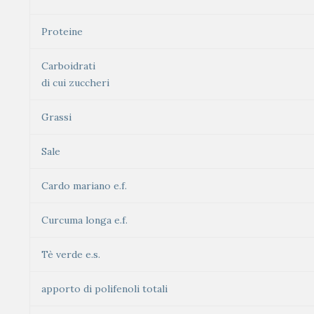
Proteine
Carboidrati
di cui zuccheri
Grassi
Sale
Cardo mariano e.f.
Curcuma longa e.f.
Tè verde e.s.
apporto di polifenoli totali