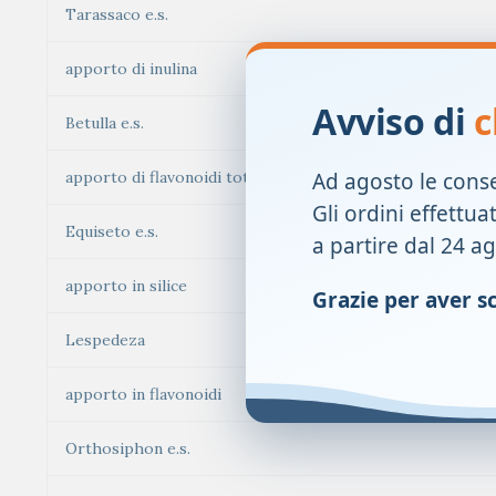
Tarassaco e.s.
apporto di inulina
Avviso di
c
Betulla e.s.
Ad agosto le cons
apporto di flavonoidi totali
Gli ordini effettua
Equiseto e.s.
a partire dal 24 a
apporto in silice
Grazie per aver sce
Lespedeza
apporto in flavonoidi
Orthosiphon e.s.