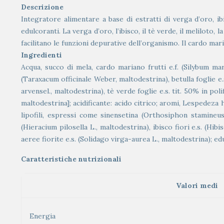
Descrizione
Integratore alimentare a base di estratti di verga d’oro, ib
edulcoranti. La verga d’oro, l’ibisco, il tè verde, il meliloto, 
facilitano le funzioni depurative dell’organismo. Il cardo mar
Ingredienti
Acqua, succo di mela, cardo mariano frutti e.f. (Silybum ma
(Taraxacum officinale Weber, maltodestrina), betulla foglie e.
arvensel., maltodestrina), tè verde foglie e.s. tit. 50% in pol
maltodestrina]; acidificante: acido citrico; aromi, Lespedeza 
lipofili, espressi come sinensetina (Orthosiphon stamineus 
(Hieracium pilosella L., maltodestrina), ibisco fiori e.s. (H
aeree fiorite e.s. (Solidago virga-aurea L., maltodestrina); edu
Caratteristiche nutrizionali
Valori medi
Energia