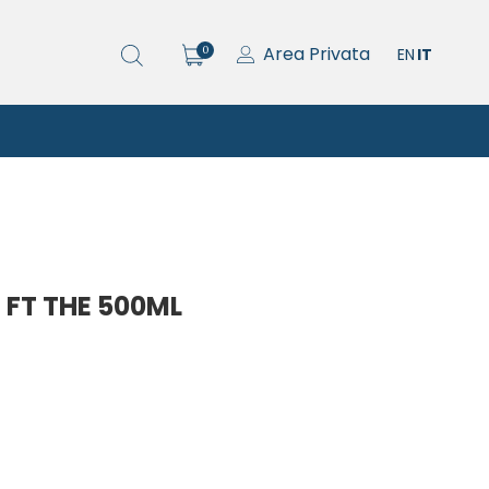
Area Privata
0
EN
IT
 FT THE 500ML