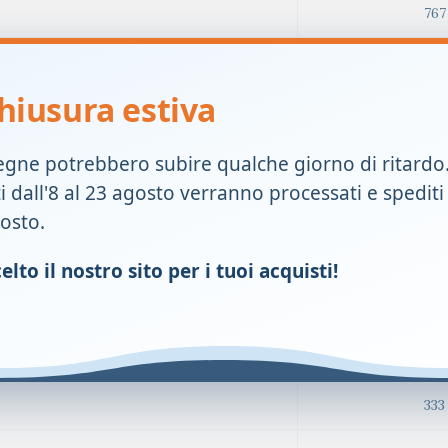
767
75
hiusura estiva
767
egne potrebbero subire qualche giorno di ritardo
2,3
ti dall'8 al 23 agosto verranno processati e spediti
767
gosto.
8 
lto il nostro sito per i tuoi acquisti!
333
13
333