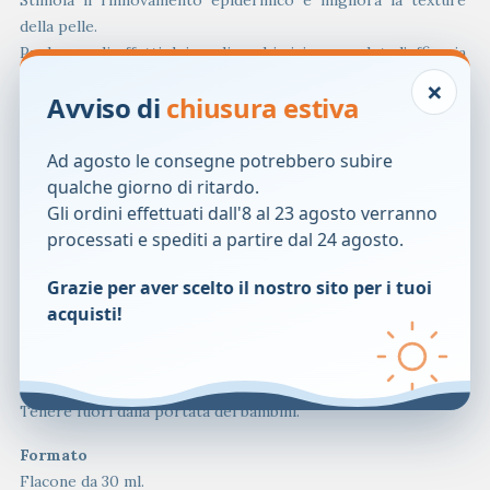
della pelle.
Prolunga gli effetti dei peeling chimici e completa l’efficacia
dei filler e del botox.
×
Avviso di
chiusura estiva
Ideale in caso di pelle con rilievo irregolare e pelle lucida.
Modalit&agrave; d’uso
Applicare la sera in piccoli tocchi.
Ad agosto le consegne potrebbero subire
Lasciare agire il siero 15 minuti prima di applicare una crema
qualche giorno di ritardo.
di trattamento per non turbare il suo pH acido.
Gli ordini effettuati dall'8 al 23 agosto verranno
Le due forme di siero possono essere alternate.
processati e spediti a partire dal 24 agosto.
Serum Doux durante le prime settimane, poi S&eacute;rum
Grazie per aver scelto il nostro sito per i tuoi
Concentr&eacute; per migliorare la tollerabilit&agrave; della
acquisti!
pelle agli alfaidrossidiacidi.
Avvertenze
Per uso esterno.
Tenere fuori dalla portata dei bambini.
Formato
Flacone da 30 ml.