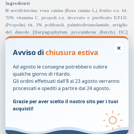
Ingredienti
N-acetilcisteina, rosa canina (Rosa canina L.) frutto e.s. tit.
70% vitamina C, propoli e.s. decerato e purificato E.P.I.D.
(Propolis) tit. 3% polifenoli, palmitoiletanolamide, artiglio
del diavolo [Harpagophytum procumbens (Burch.) DC.]
radice e.s. tit. 2,5% arpagoside.
×
Avviso di
chiusura estiva
Senza
glutine
.
Modalit&agrave; d’uso
Ad agosto le consegne potrebbero subire
Si consiglia l’assunzione di 2 compresse al giorno: 1 al
qualche giorno di ritardo.
mattino e 1 alla sera, sciolte in un bicchiere d’acqua (pari a
Gli ordini effettuati dall'8 al 23 agosto verranno
150 ml).
processati e spediti a partire dal 24 agosto.
Avvertenze
Grazie per aver scelto il nostro sito per i tuoi
Non superare la dose giornaliera raccomandata.
acquisti!
Tenere fuori dalla portata dei bambini al di sotto dei 3 anni di
et&agrave;.
Gli integratori non vanno intesi come sostituti di una dieta
variata.