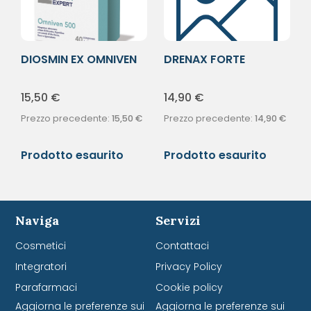
DIOSMIN EX OMNIVEN
DRENAX FORTE
500 40CPR
MICROCIRCOLO TOT
15,50
€
14,90
€
Prezzo precedente:
15,50
€
Prezzo precedente:
14,90
€
Prodotto esaurito
Prodotto esaurito
Naviga
Servizi
Cosmetici
Contattaci
Integratori
Privacy Policy
Parafarmaci
Cookie policy
Aggiorna le preferenze sui
Aggiorna le preferenze sui