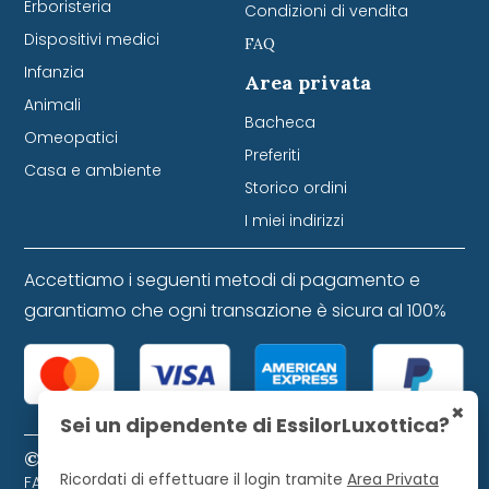
Erboristeria
Condizioni di vendita
Dispositivi medici
FAQ
Infanzia
Area privata
Animali
Bacheca
Omeopatici
Preferiti
Casa e ambiente
Storico ordini
I miei indirizzi
Accettiamo i seguenti metodi di pagamento e
garantiamo che ogni transazione è sicura al 100%
×
Sei un dipendente di EssilorLuxottica?
© 2024 Farmacia Favretti S.r.l. P. IVA 01271120253
Ricordati di effettuare il login tramite
Area Privata
FARMACIA FAVRETTI S.R.L. Piazza Libertà, 9 - 32021 Agordo