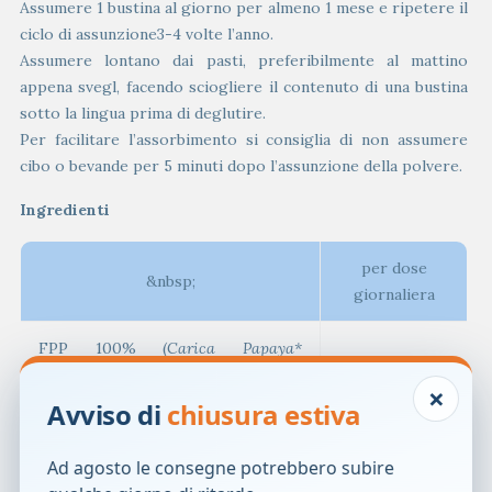
Assumere 1 bustina al giorno per almeno 1 mese e ripetere il
ciclo di assunzione3-4 volte l’anno.
Assumere lontano dai pasti, preferibilmente al mattino
appena svegl, facendo sciogliere il contenuto di una bustina
sotto la lingua prima di deglutire.
Per facilitare l’assorbimento si consiglia di non assumere
cibo o bevande per 5 minuti dopo l’assunzione della polvere.
Ingredienti
per dose
&nbsp;
giornaliera
FPP 100% (
Carica Papaya*
3 g
fermentata polvere)
×
Avviso di
chiusura estiva
*Da papaya non OGM.
Ad agosto le consegne potrebbero subire
Non contiene zuccheri aggiunti, coloranti, conservanti e