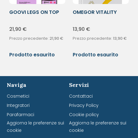
GOOVI LEGS ON TOP
OMEGOR VITALITY
50ML
1000 30CPS MOL
21,90
€
13,90
€
Prezzo precedente:
21,90
€
Prezzo precedente:
13,90
€
Prodotto esaurito
Prodotto esaurito
Naviga
Servizi
Cosmetici
Contattaci
Integratori
Privacy Policy
Parafarmaci
Cookie policy
Aggiorna le preferenze sui
Aggiorna le preferenze sui
cookie
cookie