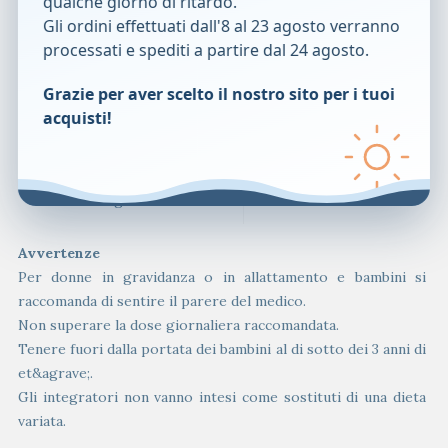
qualche giorno di ritardo.
additivi chimici.
Gli ordini effettuati dall'8 al 23 agosto verranno
Senza
glutine
.
processati e spediti a partire dal 24 agosto.
Vegan
.
Grazie per aver scelto il nostro sito per i tuoi
Caratteristiche nutrizionali
acquisti!
&nbsp;
per bustina
Valore energetico
11 kcal – 46 kJ
Avvertenze
Per donne in gravidanza o in allattamento e bambini si
raccomanda di sentire il parere del medico.
Non superare la dose giornaliera raccomandata.
Tenere fuori dalla portata dei bambini al di sotto dei 3 anni di
et&agrave;.
Gli integratori non vanno intesi come sostituti di una dieta
variata.