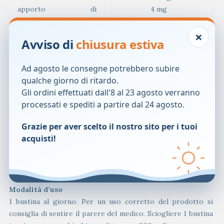
apporto di
4 mg
echinacoside
×
Avviso di
chiusura estiva
Beta-glucano
60 mg
Ad agosto le consegne potrebbero subire
Vitamina C
60 mg (75% VNR*)
qualche giorno di ritardo.
Gli ordini effettuati dall'8 al 23 agosto verranno
Zinco
7,5 mg (75% VNR*)
processati e spediti a partire dal 24 agosto.
10 mcg (400 UI, 200%
Vitamina D
Grazie per aver scelto il nostro sito per i tuoi
VNR*)
acquisti!
*Valori Nutritivi di Riferimento ai sensi del Reg. UE
1169/2011
Modalità d’uso
1 bustina al giorno. Per un uso corretto del prodotto si
consiglia di sentire il parere del medico. Sciogliere 1 bustina