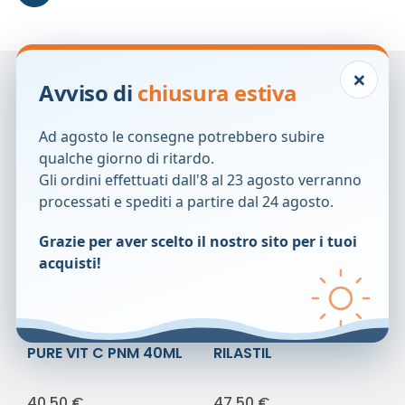
×
Prodotti correlati
Avviso di
chiusura estiva
Ad agosto le consegne potrebbero subire
qualche giorno di ritardo.
Gli ordini effettuati dall'8 al 23 agosto verranno
processati e spediti a partire dal 24 agosto.
Grazie per aver scelto il nostro sito per i tuoi
acquisti!
PURE VIT C PNM 40ML
RILASTIL
HYDROTENSEUR LF 30F
40,50
€
47,50
€