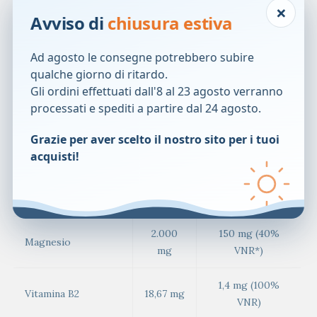
×
Avviso di
chiusura estiva
L-isoleucina
10,00 g
750 mg
Ad agosto le consegne potrebbero subire
L-lisina
9,33 g
700 mg
qualche giorno di ritardo.
Gli ordini effettuati dall'8 al 23 agosto verranno
L-fenilalanina
8,67 g
650 mg
processati e spediti a partire dal 24 agosto.
L-treonina
7,33 g
550 mg
Grazie per aver scelto il nostro sito per i tuoi
acquisti!
L-metionina
4,67 g
350 mg
L-triptofano
2,67 g
200 mg
2.000
150 mg (40%
Magnesio
mg
VNR*)
1,4 mg (100%
Vitamina B2
18,67 mg
VNR)