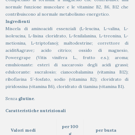
normale funzione muscolare e le vitamine B2, B6, B12 che
contribuiscono al normale metabolismo energetico.
Ingredienti
Miscela di aminoacidi essenziali (L-leucina, L-valina, L-
isoleucina, L-lisina cloridrato, L-fenilalanina, L-treonina, L-
metionina, L-triptofano); maltodestrine; correttore di
acidit&agrave;: acido citrico; ossido di magnesio,
Powergrape (Vitis vinifera L., frutto e.s.); aroma;
emulsionante: esteri di saccarosio degli acidi grassi;
edulcorante: sucralosio; cianocobalamina (vitamina B12);
riboflavina 5′-fosfato, sodio (vitamina B2); cloridrato di
piridossina (vitamina B6), cloridrato di tiamina (vitamina B1).
Senza
glutine
.
Caratteristiche nutrizionali
per 100
Valori medi
per busta
g