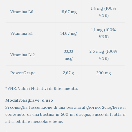
1,4 mg (100%
Vitamina B6
18,67 mg
VNR)
1,1 mg (100%
Vitamina B1
14,67 mg
VNR)
33,33
2,5 mcg (100%
Vitamina B12
mcg
VNR)
PowerGrape
2,67 g
200 mg
*VNR: Valori Nutritivi di Riferimento.
Modalit&agrave; d’uso
Si consiglia l’assunzione di una bustina al giorno. Sciogliere il
contenuto di una bustina in 500 ml d’acqua, succo di frutta o
altra bibita e mescolare bene.