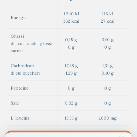
1.540 kJ
116 kJ
Energia
362 kcal
27 kcal
Grassi
0,15 g
0,01 g
di cui acidi grassi
0 g
0 g
saturi
Carboidrati
17,48 g
1,31 g
di cui zuccheri
1,28 g
0,10 g
Proteine
0 g
0 g
Sale
0,02 g
0 g
L-leucina
13,33 g
1.000 mg
L-valina
10,67 g
800 mg