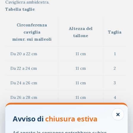
Cavigliera ambidestra.
Tabella taglie
Circonferenza
Altezza del
caviglia
Taglia
tallone
misur. sui malleoli
Da 20 a 22 cm
11 cm
1
Da 22 a 24 cm
11 cm
2
Da 24 a 26 cm
11 cm
3
Da 26 a 28 cm
11 cm
4
×
Da 28 a 30 cm
11 cm
5
Avviso di
chiusura estiva
Modalit&agrave; d’uso