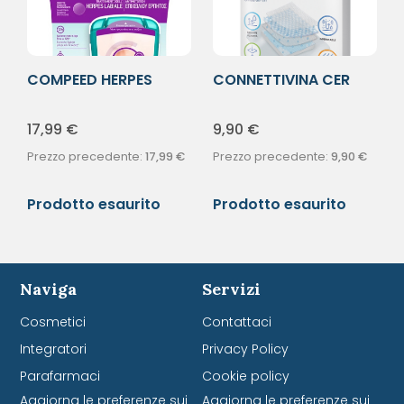
COMPEED HERPES
CONNETTIVINA CER
LABIALE 15PZ
HITECH 6X7
17,99
€
9,90
€
Prezzo precedente:
17,99
€
Prezzo precedente:
9,90
€
Prodotto esaurito
Prodotto esaurito
Naviga
Servizi
Cosmetici
Contattaci
Integratori
Privacy Policy
Parafarmaci
Cookie policy
Aggiorna le preferenze sui
Aggiorna le preferenze sui