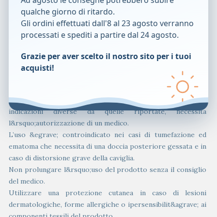
Ad agosto le consegne potrebbero subire
Lavare a mano in acqua a 30 &deg;C con sapone o detersivo
qualche giorno di ritardo.
neutri, sciacquare bene, lasciare asciugare orizzontalmente.
Gli ordini effettuati dall'8 al 23 agosto verranno
Non stirare.
processati e spediti a partire dal 24 agosto.
Componenti
Grazie per aver scelto il nostro sito per i tuoi
78% poliammide, 22% gomma.
acquisti!
Avvertenze
Per una corretta scelta della taglia, si consiglia di provare il
prodotto. L&rsquo;utilizzo di questo prodotto per
indicazioni diverse da quelle riportate, necessita
l&rsquo;autorizzazione di un medico.
L’uso &egrave; controindicato nei casi di tumefazione ed
ematoma che necessita di una doccia posteriore gessata e in
caso di distorsione grave della caviglia.
Non prolungare l&rsquo;uso del prodotto senza il consiglio
del medico.
Utilizzare una protezione cutanea in caso di lesioni
dermatologiche, forme allergiche o ipersensibilit&agrave; ai
componenti tessili del prodotto.