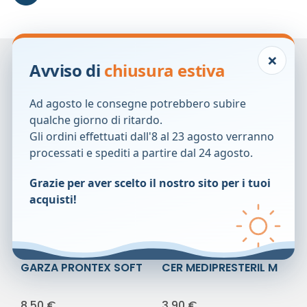
×
Prodotti correlati
Avviso di
chiusura estiva
Ad agosto le consegne potrebbero subire
qualche giorno di ritardo.
Gli ordini effettuati dall'8 al 23 agosto verranno
processati e spediti a partire dal 24 agosto.
Grazie per aver scelto il nostro sito per i tuoi
acquisti!
GARZA PRONTEX SOFT
CER MEDIPRESTERIL M
10X25CM 2PZ
RESIST 7X2
8,50
€
3,90
€