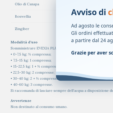
Olio di Canapa
Avviso di
c
Boswellia
Ad agosto le cons
Zingiber
Gli ordini effettua
a partire dal 24 a
Modalità d’uso
Somministrare EVEXIA PLUS direttamente in bocca o miscelar
Grazie per aver sce
• 0-7,5 kg: ½ compressa;
• 7,5-15 kg: 1 compressa;
• 15-22,5 kg: 1 + ½ compresse;
• 22,5-30 kg: 2 compresse;
• 30-40 kg: 2 + ½ compresse;
• 40-60 kg: 3 compresse.
Si raccomanda di lasciare sempre dell’acqua a disposizione de
Avvertenze
Non destinato al consumo umano.