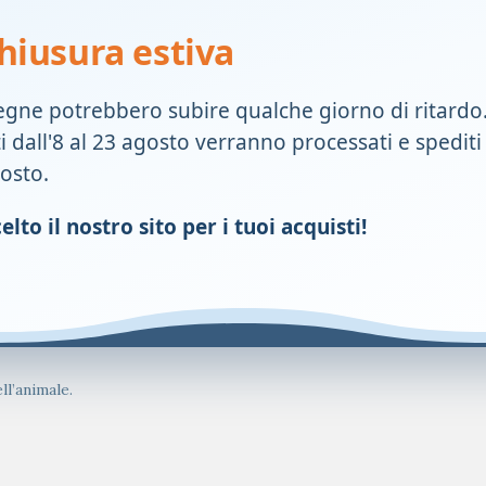
hiusura estiva
egne potrebbero subire qualche giorno di ritardo
ti dall'8 al 23 agosto verranno processati e spediti
gosto.
e alla consueta razione alimentare secondo le seguenti quantità g
lto il nostro sito per i tuoi acquisti!
ll’animale.