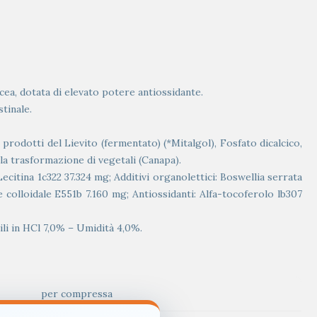
ea, dotata di elevato potere antiossidante.
tinale.
 prodotti del Lievito (fermentato) (*Mitalgol), Fosfato dicalcico,
lla trasformazione di vegetali (Canapa).
ecitina 1c322 37.324 mg; Additivi organolettici: Boswellia serrata
e colloidale E551b 7.160 mg; Antiossidanti: Alfa-tocoferolo lb307
li in HCl 7,0% – Umidità 4,0%.
per compressa