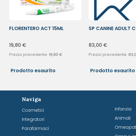
FLORENTERO ACT 15ML
SP CANINE ADULT 
M12KG
19,80
€
83,00
€
Prezzo precedente:
19,80
€
Prezzo precedente:
83,
Prodotto esaurito
Prodotto esaurito
Naviga
Infanzia
Cosmetici
Animali
Integratori
Omeopati
Parafarmaci