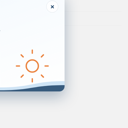
×
280 mg
76 mg
.
16 mg
iornaliere: