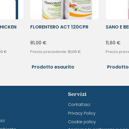
CHICKEN
FLORENTERO ACT 120CPR
SANO E BE
CUCCI
81,00
€
11,60
€
00
€
Prezzo precedente:
81,00
€
Prezzo prec
Prodotto esaurito
Prodotto
Servizi
Contattaci
Privacy Policy
ci
Cookie policy