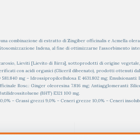
 combinazione di estratto di Zingiber officinalis e Acmella olerac
fitosomizzazione Indena, al fine di ottimizzarne l’assorbimento intes
rosio, Lieviti [Lievito di Birra], sottoprodotti di origine vegetale,
rificati con acidi organici (Gliceril dibeenato), prodotti ottenuti da
60 581.840 mg – Idrossipropilcellulosa E 4631.802 mg; Emulsionanti: L
ficinale Rosc.: Ginger oleoresina 7.816 mg; Antiagglomeranti: Silic
Butilidrossitoluene (BHT) E321 100 mg.
0,0% – Grassi grezzi 9,0% – Ceneri grezze 10,0% – Ceneri insolubi