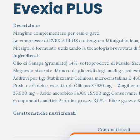
Evexia PLUS
Descrizione
Mangime complementare per cani e gatti.
Le compresse di EVEXIA PLUS contengono Mitalgol Indena, una
Mitalgol è formulato utilizzando la tecnologia brevettata di 
Ingredienti
Olio di Canapa (granulato) 14%, sottoprodotti di Maiale, Sacca
Magnesio stearato, Mono e di-gliceridi degli acidi grassi este
Additivi per kg: Stabilizzanti: Cellulosa microcristallina E 4
Roxb. ex Colebr.: estratto di Olibano 37.920 mg – Zingiber of
25.000 mg – Acido ascorbico 3a300 15.900 mg; Conservanti: 
Componenti analitici: Proteina grezza 3,0% – Fibre grezze 6
Caratteristiche nutrizionali
Contenuti medi