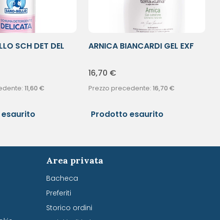
LLO SCH DET DEL
ARNICA BIANCARDI GEL EXF
200ML
16,70
€
edente:
11,60
€
Prezzo precedente:
16,70
€
 esaurito
Prodotto esaurito
Area privata
Bacheca
Preferiti
Storico ordini