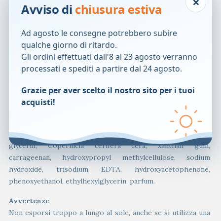
×
Avviso di
chiusura estiva
applicati ogni giorno per un massimo di 4 volte.
Componenti
Ad agosto le consegne potrebbero subire
Aqua, C12-15 alkyl benzoate, alcohol denat., butyl
qualche giorno di ritardo.
methoxydibenzoylmethane, ethylhexyl triazone, butylene
Gli ordini effettuati dall'8 al 23 agosto verranno
glycol dicaprylate/dicaprate, bis-ethylhexyloxyphenol
processati e spediti a partire dal 24 agosto.
methoxyphenyl triazine, dibutyl adipate, glyceryl stearate
citrate, silica, phenylbenzimidazole sulfonic acid,
Grazie per aver scelto il nostro sito per i tuoi
diethylamino hydroxybenzoyl hexyl benzoate, tapioca starch,
acquisti!
silica dimethyl silylate, cetearyl alcohol, behenyl alcohol,
isobutylamido thiazolyl resorcinol (Thiamidol), Glycyrrhiza
inflata root extract, glycyrrhetinic acid, tocopheryl acetate,
glycerin, Copernicia cerifera cera, xanthan gum,
carrageenan, hydroxypropyl methylcellulose, sodium
hydroxide, trisodium EDTA, hydroxyacetophenone,
phenoxyethanol, ethylhexylglycerin, parfum.
Avvertenze
Non esporsi troppo a lungo al sole, anche se si utilizza una