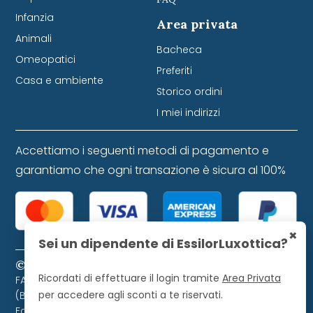
Infanzia
Area privata
Animali
Bacheca
Omeopatici
Preferiti
Casa e ambiente
Storico ordini
I miei indirizzi
Accettiamo i seguenti metodi di pagamento e
garantiamo che ogni transazione è sicura al 100%
×
Sei un dipendente di EssilorLuxottica?
© 2024 Farmacia Favretti S.r.l. P. IVA 01271120253
Ricordati di effettuare il login tramite
Area Privata
FARMACIA FAVRETTI S.R.L. Piazza Libertà, 9 - 32021 Agordo
per accedere agli sconti a te riservati.
(BL). Farmacista direttore iscritto all'Ordine dei
Farmacisti di Belluno, numero 728.