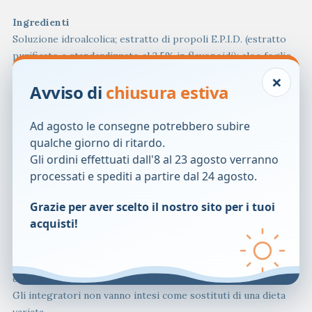
Ingredienti
Soluzione idroalcolica; estratto di propoli E.P.I.D. (estratto
purificato e standardizzato al 2,5% in flavonoidi); aloe foglie
succo concentrato.
×
Avviso di
chiusura estiva
Otto nebulizzazioni apportano 82,4 &micro;l di propoli
E.P.I.D e 240 &micro;l di succo di aloe vera.
Ad agosto le consegne potrebbero subire
Modalit&agrave; d’uso
qualche giorno di ritardo.
Mantenendo l’erogatore a 2 cm circa dal cavo orale, premere
Gli ordini effettuati dall'8 al 23 agosto verranno
la capsula erogatrice 1-2 volte, per 3-4 volte al giorno.
processati e spediti a partire dal 24 agosto.
Avvertenze
Grazie per aver scelto il nostro sito per i tuoi
Per donne in gravidanza o in allattamento e bambini si
acquisti!
raccomanda di sentire il parere del medico.
Non superare la dose giornaliera raccomandata.
Tenere fuori dalla portata dei bambini al di sotto dei tre anni
di et&agrave;.
Gli integratori non vanno intesi come sostituti di una dieta
variata.