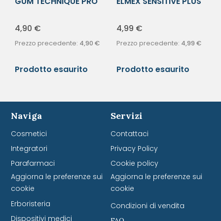
GUM TECHNIQUE PRO
ELMEX SENSITIVE PLUS
SPAZZ M COMP
M/MORB
4,90
€
4,99
€
Prezzo precedente:
4,90
€
Prezzo precedente:
4,99
€
Prodotto esaurito
Prodotto esaurito
Naviga
Servizi
Cosmetici
Contattaci
Integratori
Privacy Policy
Parafarmaci
Cookie policy
Aggiorna le preferenze sui
Aggiorna le preferenze sui
cookie
cookie
Erboristeria
Condizioni di vendita
Dispositivi medici
FAQ