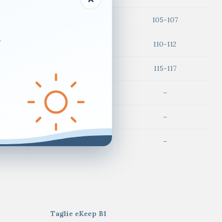
103-105
105-107
.
108-110
110-112
113-115
115-117
118-120
–
–
–
–
–
Taglie eKeep B1