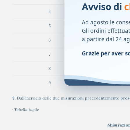
Avviso di
c
4
83-
Ad agosto le cons
5
88-
Gli ordini effettua
a partire dal 24 a
6
93-
Grazie per aver sce
7
98-1
8
103-
9
108-
3.
Dall’incrocio delle due misurazioni precedentemente prese,
·
Tabella taglie
Misurazio