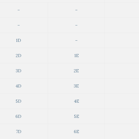
–
–
–
–
1D
–
2D
1E
3D
2E
4D
3E
5D
4E
6D
5E
7D
6E