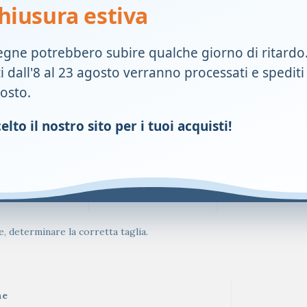
hiusura estiva
87
99-101
101-103
egne potrebbero subire qualche giorno di ritardo
92
104-106
106-108
ti dall'8 al 23 agosto verranno processati e spediti
gosto.
97
109-111
111-113
lto il nostro sito per i tuoi acquisti!
02
114-116
116-118
107
119-121
121-123
112
124-126
–
 determinare la corretta taglia.
ne