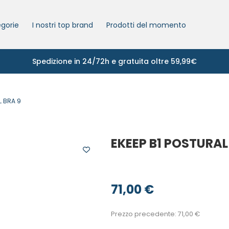
gorie
I nostri top brand
Prodotti del momento
Spedizione in 24/72h e gratuita oltre 59,99€
L BRA 9
EKEEP B1 POSTURAL
71,00
€
Prezzo precedente:
71,00
€