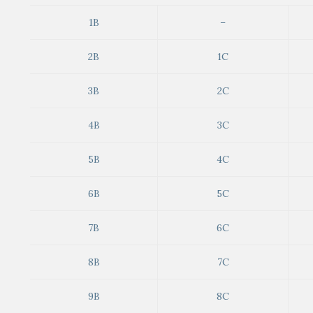
1B
–
2B
1C
3B
2C
4B
3C
5B
4C
6B
5C
7B
6C
8B
7C
9B
8C