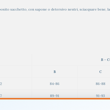
apposito sacchetto, con sapone o detersivo neutri, sciacquare bene, 
B – C
B
C
72
84-86
86-88
77
89-91
91-93
82
94-96
96-98