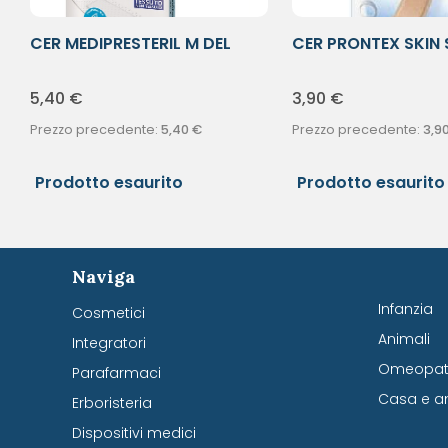
CER MEDIPRESTERIL M DEL
CER PRONTEX SKIN 
7X2CM
20PZ
5,40
€
3,90
€
Prezzo precedente:
5,40
€
Prezzo precedente:
3,9
Prodotto esaurito
Prodotto esaurito
Naviga
Infanzia
Cosmetici
Animali
Integratori
Omeopati
Parafarmaci
Casa e a
Erboristeria
Dispositivi medici