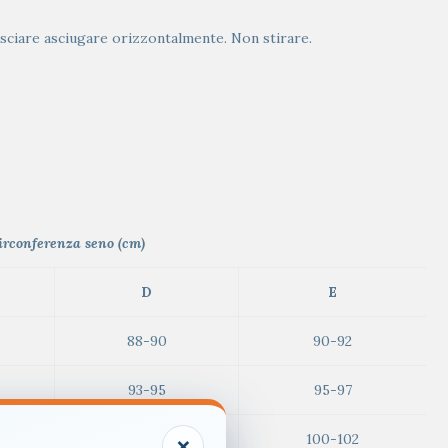
lasciare asciugare orizzontalmente. Non stirare.
irconferenza seno (cm)
D
E
88-90
90-92
93-95
95-97
×
98-100
100-102