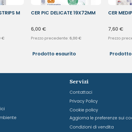
STRIPS M
CER PIC DELICATE 19X72MM
CER MEDI
20PZ
TNT5X2,5
6,00
€
7,60
€
0
€
Prezzo precedente:
6,00
€
Prezzo prec
Prodotto esaurito
Prodotto
Servizi
Contattaci
Privacy Policy
ci
Cookie policy
mbiente
Aggiorna le preferenze sui co
Condizioni di vendita