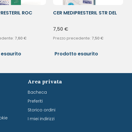
PRESTERIL ROC
CER MEDIPRESTERIL STR DEL
50X8
7,50
€
edente:
7,60
€
Prezzo precedente:
7,50
€
 esaurito
Prodotto esaurito
Area privata
Bacheca
Preferiti
Storico ordini
okie
I miei indirizzi