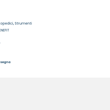
topedici
,
Strumenti
ENEFIT
%
onsegna