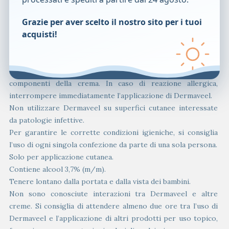
oliva, olio vegetale idrogenato, burro di karitè, estratto di
vaniglia, alcool denaturato, carbomer, sodio carbomer,
Grazie per aver scelto il nostro sito per i tuoi
gomma rizobiana, estratto di corteccia di nocciolo, lecitina
acquisti!
idrogenata, alcoli C12-C16, acido palmitico, ceramide 3.
Avvertenze
Non usare Dermaveel in caso di ipersensibilità a uno o più
componenti della crema. In caso di reazione allergica,
interrompere immediatamente l’applicazione di Dermaveel.
Non utilizzare Dermaveel su superfici cutanee interessate
da patologie infettive.
Per garantire le corrette condizioni igieniche, si consiglia
l’uso di ogni singola confezione da parte di una sola persona.
Solo per applicazione cutanea.
Contiene alcool 3,7% (m/m).
Tenere lontano dalla portata e dalla vista dei bambini.
Non sono conosciute interazioni tra Dermaveel e altre
creme. Si consiglia di attendere almeno due ore tra l’uso di
Dermaveel e l’applicazione di altri prodotti per uso topico,