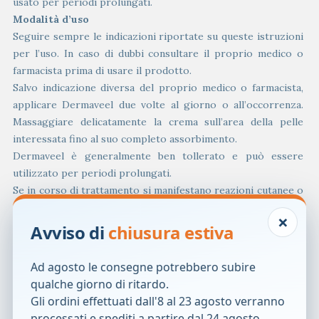
usato per periodi prolungati.
Modalità d’uso
Seguire sempre le indicazioni riportate su queste istruzioni
per l’uso. In caso di dubbi consultare il proprio medico o
farmacista prima di usare il prodotto.
Salvo indicazione diversa del proprio medico o farmacista,
applicare Dermaveel due volte al giorno o all’occorrenza.
Massaggiare delicatamente la crema sull’area della pelle
interessata fino al suo completo assorbimento.
Dermaveel è generalmente ben tollerato e può essere
utilizzato per periodi prolungati.
Se in corso di trattamento si manifestano reazioni cutanee o
se i sintomi persistono anche dopo un uso prolungato,
×
sospendere il trattamento e rivolgersi al proprio medico.
Avviso di
chiusura estiva
Componenti
Ad agosto le consegne potrebbero subire
Ectoina, acqua, glicerina, glicole pentilenico, pantenolo,
qualche giorno di ritardo.
glicole caprilico, idrossietilcellulosa, trigliceride
Gli ordini effettuati dall'8 al 23 agosto verranno
caprilico/caprico, olio di jojoba, squalane, tocoferolo, olio di
processati e spediti a partire dal 24 agosto.