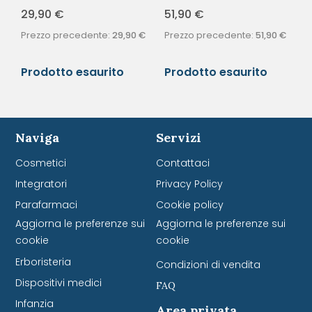
29,90
€
51,90
€
Prezzo precedente:
29,90
€
Prezzo precedente:
51,90
€
Prodotto esaurito
Prodotto esaurito
Naviga
Servizi
Cosmetici
Contattaci
Integratori
Privacy Policy
Parafarmaci
Cookie policy
Aggiorna le preferenze sui
Aggiorna le preferenze sui
cookie
cookie
Erboristeria
Condizioni di vendita
Dispositivi medici
FAQ
Infanzia
Area privata