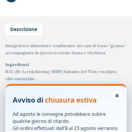
Descrizione
Integratore alimentare coadiuvante nei casi di tosse “grassa”
accompagnata da ipersecrezione densa e vischiosa.
Ingredienti
NAC (N-Acetilcisteina); MSM; balsamo del Tolù; eucalipto
olio essenziale.
Avvertenze
×
Avviso di
chiusura estiva
Non somministrare il prodotto a bambini al di sotto dei tre
anni di età.
Non superare la dose giornaliera raccomandata.
Ad agosto le consegne potrebbero subire
Gli integratori non vanno intesi come sostituti di una dieta
qualche giorno di ritardo.
variata.
Gli ordini effettuati dall'8 al 23 agosto verranno