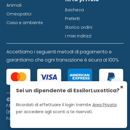
Animali
Bacheca
Omeopatici
Preferiti
Casa e ambiente
Storico ordini
I miei indirizzi
Accettiamo i seguenti metodi di pagamento e
garantiamo che ogni transazione è sicura al 100%
×
Sei un dipendente di EssilorLuxottica?
© 2024 Farmacia Favretti S.r.l. P. IVA 01271120253
Ricordati di effettuare il login tramite
Area Privata
FARMACIA FAVRETTI S.R.L. Piazza Libertà, 9 - 32021 Agordo
per accedere agli sconti a te riservati.
(BL). Farmacista direttore iscritto all'Ordine dei
Farmacisti di Belluno, numero 728.