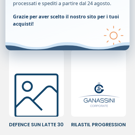
Tenere fuori dalla portata dei bambini al di sotto dei tre anni.
processati e spediti a partire dal 24 agosto.
Formato
Grazie per aver scelto il nostro sito per i tuoi
Flacone da 200 ml.
acquisti!
Prodotti correlati
DEFENCE SUN LATTE 30
RILASTIL PROGRESSION
200ML
NUTRI50ML