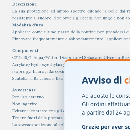
Descrizione
La sua protezione ad ampio spettro difende la pelle dai ra
resistente al sudore. Non brucia gli occhi, non unge e non app
Modalità d’uso
Applicare come ultimo passo della routine per prendersi cu
Rinnovare frequentemente e abbondantemente l’applicazione 
Componenti
C211249/1, Aqua/Water, Diisopropyl Sebacate, Glycerin, Bis-
Acrylate/Hydroxyethylacrylate Copolymer, Drometrizole Tr
Isopropyl Lauroyl Sarcosinate, Acrylates Copolymer, Ammoni
Avviso di
c
Scutellaria Baicalensis Extract/Scutellaria Baicalensis Roo
Avvertenze
Ad agosto le cons
Per uso esterno.
Gli ordini effettua
Non ingerire.
Evitare il contatto con gli occhi.
a partire dal 24 a
Tenere fuori dalla portata dei bambini.
La sovraesposizione al sole è pericolosa. Non rimanere tro
Grazie per aver sce