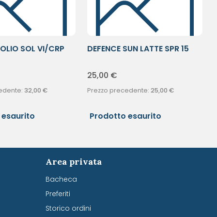
OLIO SOL VI/CRP
DEFENCE SUN LATTE SPR 15
P/MED
25,00
€
edente:
32,00
€
Prezzo precedente:
25,00
€
 esaurito
Prodotto esaurito
Area privata
Bacheca
Preferiti
Storico ordini