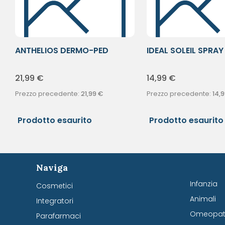
ANTHELIOS DERMO-PED
IDEAL SOLEIL SPRAY
AEROSOL50+
50
21,99
€
14,99
€
Prezzo precedente:
21,99
€
Prezzo precedente:
14,
Prodotto esaurito
Prodotto esaurito
Naviga
Infanzia
Cosmetici
Animali
Integratori
Omeopati
Parafarmaci