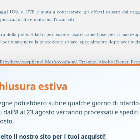
ggi UVA e UVB e aiuta a contrastare gli effetti causati dai raggi 
iccica. Idrata e uniforma l’incarnato.
ra della pelle. Adatto per essere usato come base per il make-up
per mantenere la protezione solare, specialmente dopo aver sudat
Ethylhexyloxyphenol Methoxyphenyl Triazine, Alcohol Denat, Propan
isiloxane, Butyl Methoxydibenzoylmethane, Aluminum Starch Octe
um Acryloyldimethyltaurate/Vp Copolymer, Caprylyl Glycol, CI 7749
hiusura estiva
t Extract, T-Butyl Alcohol, Terephthalylidene Dicamphor Sulfonic A
egne potrebbero subire qualche giorno di ritardo
ti dall'8 al 23 agosto verranno processati e spediti
gosto.
ppo a lungo al sole anche se si utilizza un prodotto per la prot
lto il nostro sito per i tuoi acquisti!