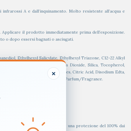
infrarossi A e dall’inquinamento. Molto resistente all’acqua e
. Applicare il prodotto immediatamente prima dell’esposizione.
o o dopo essersi bagnati o asciugati.
ediol, Ethylhexyl Salicylate, Ethylhexyl Triazone, C12-22 Alkyl
nylsuccinate, CI 77891/Titanium Dioxide, Silica, Tocopherol,
×
1, CI 77492, CI 77499/Iron Oxides, Citric Acid, Disodium Edta,
cid, Triethanolamine, Xanthan Gum, Parfum/Fragrance.
.
ezione solare, perché non assicura una protezione del 100% dai