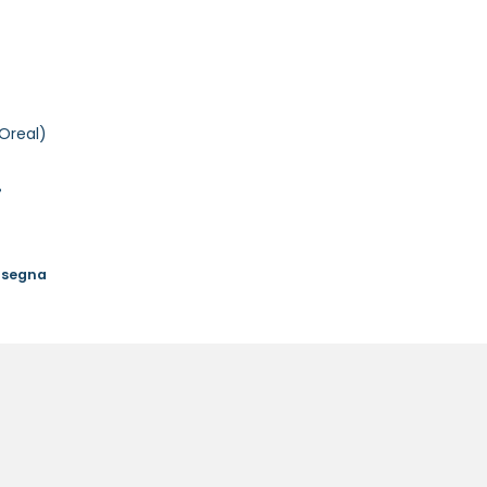
Oreal)
%
onsegna