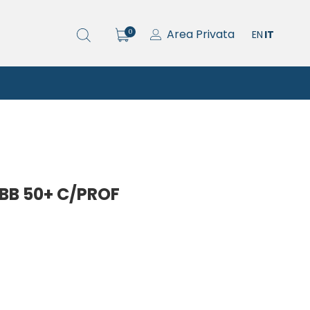
Area Privata
0
EN
IT
BB 50+ C/PROF