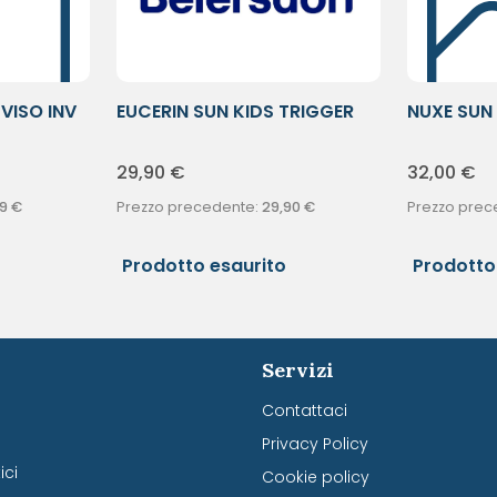
 VISO INV
EUCERIN SUN KIDS TRIGGER
NUXE SUN 
50+
SPF10
29,90
€
32,00
€
99
€
Prezzo precedente:
29,90
€
Prezzo prec
Prodotto esaurito
Prodotto
Servizi
Contattaci
Privacy Policy
ci
Cookie policy