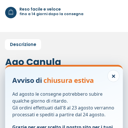
Reso facile e veloce
fino a 14 giorni dopo la consegna
Descrizione
Ago Canula
×
A 2 VIE
Avviso di
chiusura estiva
Misure e codici:
Ad agosto le consegne potrebbero subire
– G14 (arancio), lunghezza ago 51 mm: 00262;
qualche giorno di ritardo.
– G18 (verde), lunghezza ago 51 mm: 00265;
Gli ordini effettuati dall'8 al 23 agosto verranno
– G20 (rosa), lunghezza ago 32 mm: 00266;
processati e spediti a partire dal 24 agosto.
– G22 (azzurro), lunghezza ago 25 mm: 00267.
Grazie per aver scelto il nostro sito per i tuoi