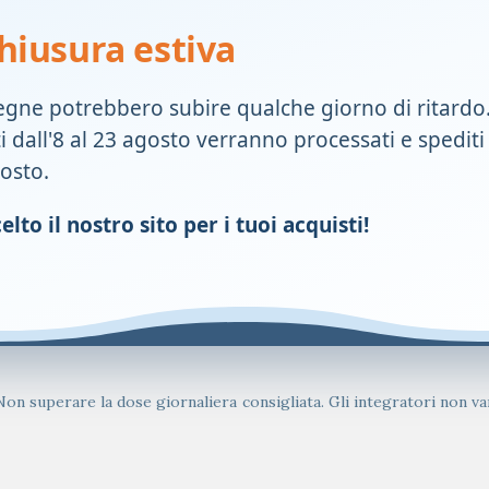
hiusura estiva
60 mg
&nbsp;
60 mg
&nbsp;
egne potrebbero subire qualche giorno di ritardo
ti dall'8 al 23 agosto verranno processati e spediti
60 mg
&nbsp;
gosto.
1,5 mg
107%
lto il nostro sito per i tuoi acquisti!
nsi del Reg.(UE) n.1169/2011
mente a digiuno, nella prima parte della giornata.
 Non superare la dose giornaliera consigliata. Gli integratori non van