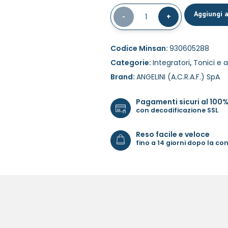
Aggiungi a
-
1
+
Codice Minsan:
930605288
Categorie:
Integratori
,
Tonici e a
Brand:
ANGELINI (A.C.R.A.F.) SpA
Pagamenti sicuri al 100
con decodificazione SSL
Reso facile e veloce
fino a 14 giorni dopo la c