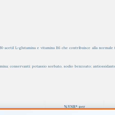
O
 N-acetil L-glutamina e vitamina B6 che contribuisce alla normale
mina; conservanti: potassio sorbato, sodio benzoato; antiossidante: 
%VNR* per
per 1 flacone
1 flacone