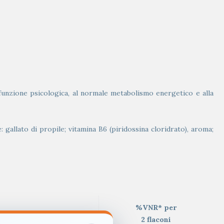
 funzione psicologica, al normale metabolismo energetico e alla
gallato di propile; vitamina B6 (piridossina cloridrato), aroma;
%VNR* per
per 2 flaconi
2 flaconi