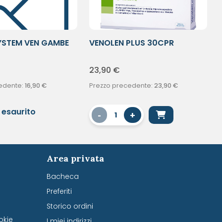
YSTEM VEN GAMBE
VENOLEN PLUS 30CPR
23,90
€
edente:
16,90
€
Prezzo precedente:
23,90
€
 esaurito
-
+
1
Area privata
Bacheca
Preferiti
Storico ordini
okie
I miei indirizzi