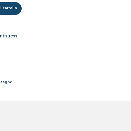
l carrello
ntistress
%
onsegna