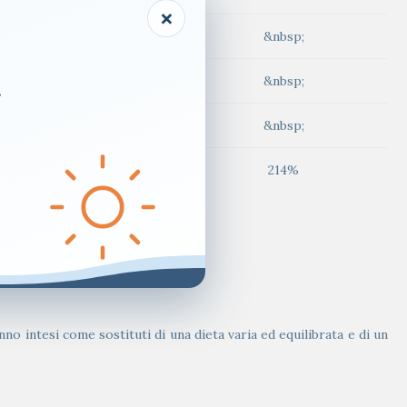
×
120 mg
&nbsp;
120 mg
&nbsp;
.
120 mg
&nbsp;
3 mg
214%
no intesi come sostituti di una dieta varia ed equilibrata e di un