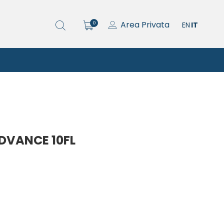
Area Privata
0
EN
IT
DVANCE 10FL