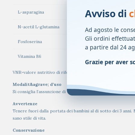
Avviso di
c
L-asparagina
N-acetil L-glutamina
Ad agosto le cons
Gli ordini effettua
Fosfoserina
a partire dal 24 a
Vitamina B6
Grazie per aver sce
VNR=valore nutritivo di riferimento giornaliero (adulti) ai se
Modalit&agrave; d’uso
Si consiglia l’assunzione di 1 o 2 flaconi al giorno, preferibil
Avvertenze
Tenere fuori dalla portata dei bambini al di sotto dei 3 anni.
sano stile di vita.
Conservazione