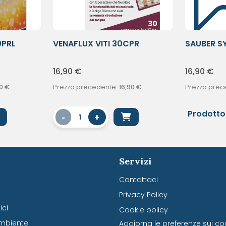
0PRL
VENAFLUX VITI 30CPR
SAUBER S
30STIC
16,90
€
16,90
€
0
€
Prezzo precedente:
16,90
€
Prezzo prec
Prodotto
-
+
1
Servizi
Contattaci
Privacy Policy
ci
Cookie policy
mbiente
Aggiorna le preferenze sui co