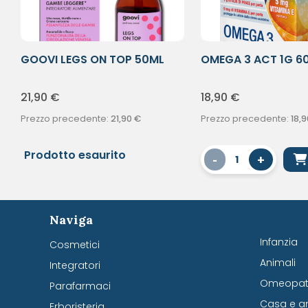
GOOVI LEGS ON TOP 50ML
OMEGA 3 ACT 1G 6
21,90
€
18,90
€
Prezzo precedente:
21,90
€
Prezzo precedente:
18,9
Prodotto esaurito
-
+
1
Naviga
Infanzia
Cosmetici
Animali
Integratori
Omeopati
Parafarmaci
Casa e a
Erboristeria