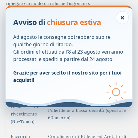
ripiegato in modo da ridurne l’ingombro.
Lunghezza catetere maschile:
41 cm lunghezza utile (senza
×
connettore) 37 cm
Avviso di
chiusura estiva
Lunghezza catetere femminile:
20 cm lunghezza utile (senza
connettore) 16 cm
Ad agosto le consegne potrebbero subire
qualche giorno di ritardo.
Caratteristiche tecniche del catetere
Gli ordini effettuati dall'8 al 23 agosto verranno
processati e spediti a partire dal 24 agosto.
Materiale
TPO – Poliolefine Termoplastiche
Grazie per aver scelto il nostro sito per i tuoi
Fle 12 – Glicerolo ed acqua
acquisti!
Rivestimento
(formulazione specifica che consente
un elevato livello di idratazione)
Guaina di
Polietilene a bassa densità (spessore
rivestimento
60 micron)
(No-Touch)
Raccordo
Copolimero di Etilene ed Acetato di