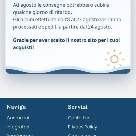
Ad agosto le consegne potrebbero subire
qualche giorno di ritardo.
ISDIN PROTECTOR
Gli ordini effettuati dall'8 al 23 agosto verranno
LABIAL SPF30
processati e spediti a partire dal 24 agosto.
8,00
€
Grazie per aver scelto il nostro sito per i tuoi
Prezzo precedente:
8,00
€
acquisti!
Naviga
Servizi
Cosmetici
Contattaci
Integratori
Privacy Policy
Parafarmaci
Cookie policy