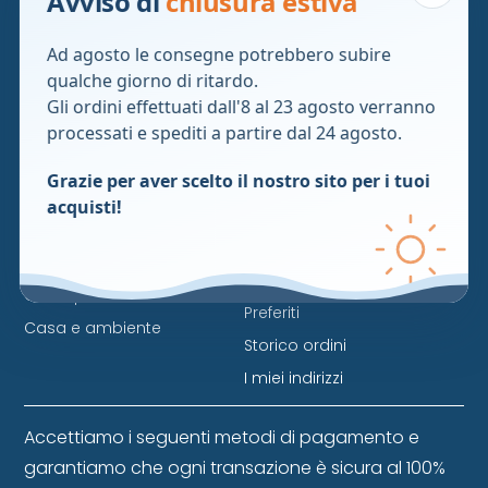
Avviso di
chiusura estiva
Cosmetici
Contattaci
Integratori
Privacy Policy
Ad agosto le consegne potrebbero subire
Parafarmaci
Cookie policy
qualche giorno di ritardo.
Aggiorna le preferenze sui
Aggiorna le preferenze sui
Gli ordini effettuati dall'8 al 23 agosto verranno
cookie
cookie
processati e spediti a partire dal 24 agosto.
Erboristeria
Condizioni di vendita
Grazie per aver scelto il nostro sito per i tuoi
Dispositivi medici
FAQ
acquisti!
Infanzia
Area privata
Animali
Bacheca
Omeopatici
Preferiti
Casa e ambiente
Storico ordini
I miei indirizzi
Accettiamo i seguenti metodi di pagamento e
garantiamo che ogni transazione è sicura al 100%