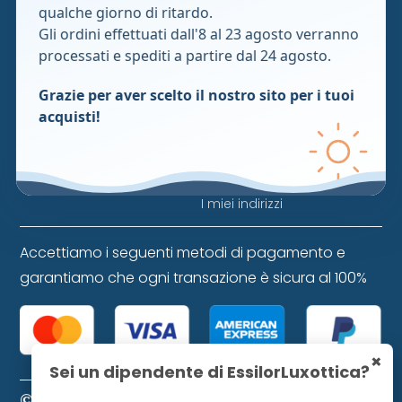
cookie
cookie
qualche giorno di ritardo.
Erboristeria
Condizioni di vendita
Gli ordini effettuati dall'8 al 23 agosto verranno
Dispositivi medici
processati e spediti a partire dal 24 agosto.
FAQ
Infanzia
Area privata
Grazie per aver scelto il nostro sito per i tuoi
Animali
acquisti!
Bacheca
Omeopatici
Preferiti
Casa e ambiente
Storico ordini
I miei indirizzi
Accettiamo i seguenti metodi di pagamento e
garantiamo che ogni transazione è sicura al 100%
×
Sei un dipendente di EssilorLuxottica?
© 2024 Farmacia Favretti S.r.l. P. IVA 01271120253