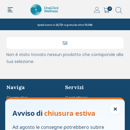
0
Spedizione in 24/72h e gratuita oltre 59,99€
Non è stato trovato nessun prodotto che corrisponde alla
tua selezione.
Naviga
Servizi
Cosmetici
Contattaci
Integratori
Privacy Policy
×
Avviso di
chiusura estiva
Parafarmaci
Cookie policy
Aggiorna le preferenze sui
Aggiorna le preferenze sui
Ad agosto le consegne potrebbero subire