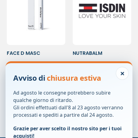
FACE D MASC
NUTRABALM
CIGLIA/SOPRACCIGL
REPARADOR LAB STICK
18,00
€
8,50
€
×
Avviso di
chiusura estiva
Prezzo precedente:
18,00
€
Prezzo precedente:
8,50
€
Ad agosto le consegne potrebbero subire
qualche giorno di ritardo.
Gli ordini effettuati dall'8 al 23 agosto verranno
processati e spediti a partire dal 24 agosto.
Grazie per aver scelto il nostro sito per i tuoi
acquisti!