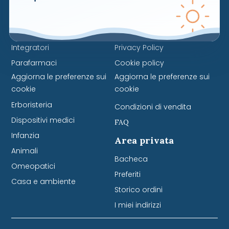
Naviga
Servizi
Cosmetici
Contattaci
Integratori
Privacy Policy
Parafarmaci
Cookie policy
Aggiorna le preferenze sui
Aggiorna le preferenze sui
cookie
cookie
Erboristeria
Condizioni di vendita
Dispositivi medici
FAQ
Infanzia
Area privata
Animali
Bacheca
Omeopatici
Preferiti
Casa e ambiente
Storico ordini
I miei indirizzi